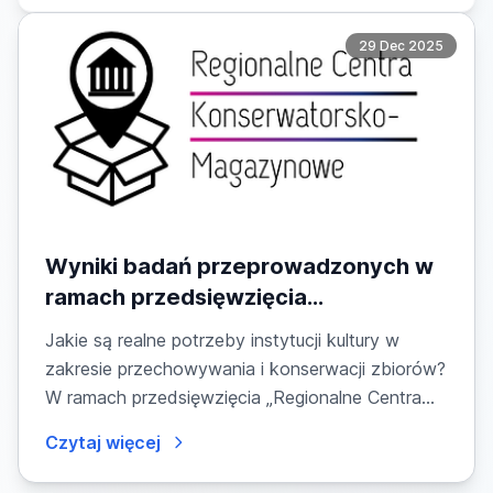
29 Dec 2025
Wyniki badań przeprowadzonych w
ramach przedsięwzięcia
dofinansowanego ze środków KPO,
Jakie są realne potrzeby instytucji kultury w
Inwestycja A2.5.1. pt. Regionalne
zakresie przechowywania i konserwacji zbiorów?
Centra Konserwatorsko-
W ramach przedsięwzięcia „Regionalne Centra...
Magazynowe: badanie potrzeb
Czytaj więcej
instytucji kultury